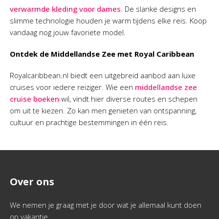
verwarmde kleding voor dames
. De slanke designs en
slimme technologie houden je warm tijdens elke reis. Koop
vandaag nog jouw favoriete model.
Ontdek de Middellandse Zee met Royal Caribbean
Royalcaribbean.nl biedt een uitgebreid aanbod aan luxe
cruises voor iedere reiziger. Wie een
middellandse zee
cruise boeken
wil, vindt hier diverse routes en schepen
om uit te kiezen. Zo kan men genieten van ontspanning,
cultuur en prachtige bestemmingen in één reis.
Over ons
We nemen je graag met je door wat je allemaal kunt doen
op vakantie.