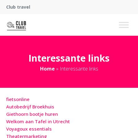
Club travel
Interessante links
Home
»
Interessante links
fietsonline
Autobedrijf Broekhuis
Giethoorn bootje huren
Welkom aan Tafel in Utrecht
Voyagoux essentials
Theatermarketing